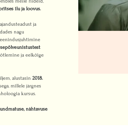
mbles meile riideid,
itses ilu ja loovus.
jandusteadust ja
ondades nagu
teenindusjuhtimine
psepõlveunistustest
õtlemine ja eelkõige
ljem, alustasin
2018.
ga, millele järgnes
holoogia kursus.
tundmatuse, nähtavuse