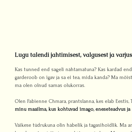
Lugu talendi jahtimisest, valgusest ja varjus
Kas tunned end sageli nähtamatuna? Kas kardad end
garderoob on igav ja sa ei tea, mida kanda? Ma mõist
ma olen olnud samas olukorras.
Olen Fabienne Chmara, prantslanna, kes elab Eestis, 
minu maailma, kus kohtuvad imago, eneseteadvus ja 
Väikese tüdrukuna olin häbelik ja tagasihoidlik. Ma a