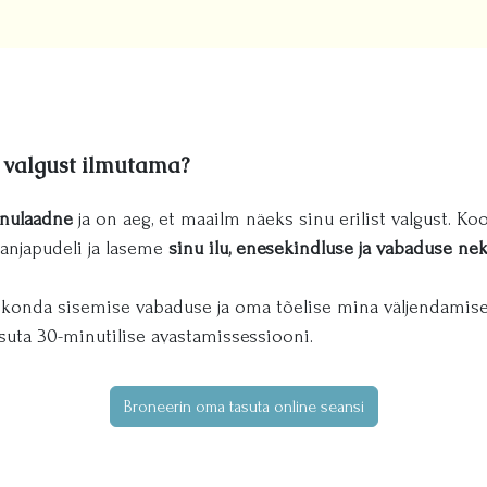
 valgust ilmutama?
inulaadne
ja on aeg, et maailm näeks sinu erilist valgust. Ko
anjapudeli ja laseme
sinu ilu, enesekindluse ja vabaduse nek
konda sisemise vabaduse ja oma tõelise mina väljendamise
suta 30-minutilise avastamissessiooni.
Broneerin oma tasuta online seansi