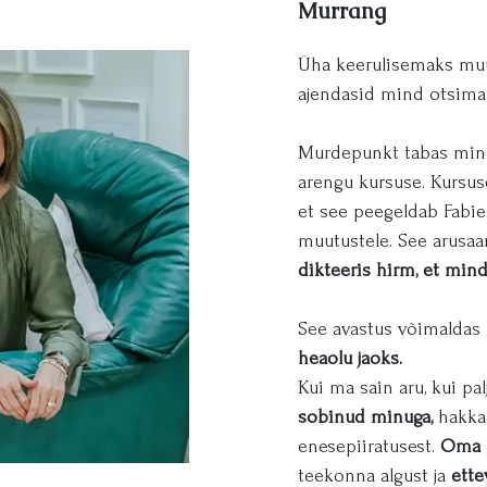
Murrang
Üha keerulisemaks muu
ajendasid mind otsima
Murdepunkt tabas mind 2
arengu kursuse. Kursu
et see peegeldab Fabien
muutustele. See arusaa
dikteeris hirm, et mind
See avastus võimaldas
heaolu jaoks.
Kui ma sain aru, kui pa
sobinud minuga,
hakkas
enesepiiratusest.
Oma g
teekonna algust ja
ette