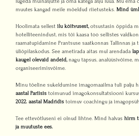
lugeda muinasjutte ja oma kätega asju luua. Mu ema õ
muutes kangad meile mõeldud riietusteks.
Mind ümbr
Hoolimata sellest
ilu köitvusest,
otsustasin õppida ma
hotelliteenindust, mis tõi kaasa töö sellistes valdk
raamatupidamine Prantsuse saatkonnas Tallinnas ja 
üliõpilaskodus. See ametirada aitas mul arendada
la
kaugel olevaid andeid,
nagu täpsus, analüüsivõime, m
organiseerimisvõime.
Minu tõeline sukeldumine imagomaailma tuli palju hi
aastal Pariisis
toimunud imagokonsultatsiooni kursuse
2022. aastal Madridis
toimuv coachingu ja imagopsüh
Tee ettevõtluseni ei olnud lihtne. Mind halvas
hirm 
ja muutuste ees.