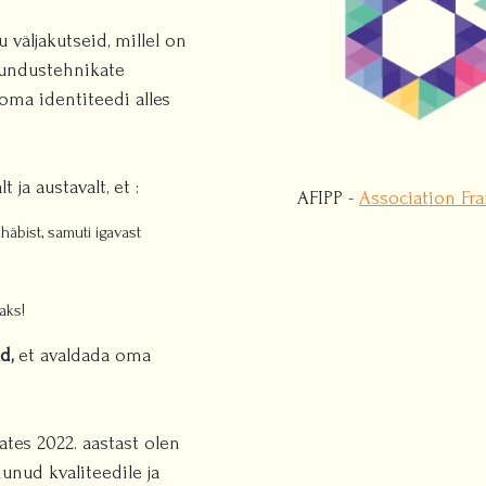
u väljakutseid, millel on
rundustehnikate
oma identiteedi alles
 ja austavalt, et :
AFIPP -
Association Fra
äbist, samuti igavast
aks!
d,
et avaldada oma
ates 2022. aastast olen
unud kvaliteedile ja