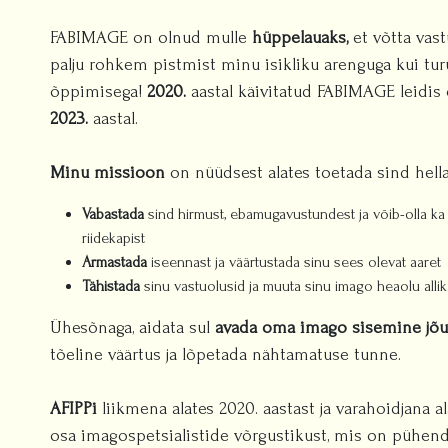
FABIMAGE on olnud mulle
hüppelauaks,
et võtta vast
palju rohkem pistmist minu isikliku arenguga kui tu
õppimisega!
2020.
aastal käivitatud FABIMAGE leidis 
2023.
aastal.
Minu missioon
on nüüdsest alates toetada sind hellalt
Vabastada
sind hirmust, ebamugavustundest ja võib-olla ka h
riidekapist
Armastada
iseennast ja väärtustada sinu sees olevat aaret
Tähistada
sinu vastuolusid ja muuta sinu imago heaolu allik
Ühesõnaga, aidata sul
avada oma imago sisemine jõu
tõeline väärtus ja lõpetada nähtamatuse tunne.
AFIPPi
liikmena alates 2020. aastast ja varahoidjana al
osa imagospetsialistide võrgustikust, mis on pühend