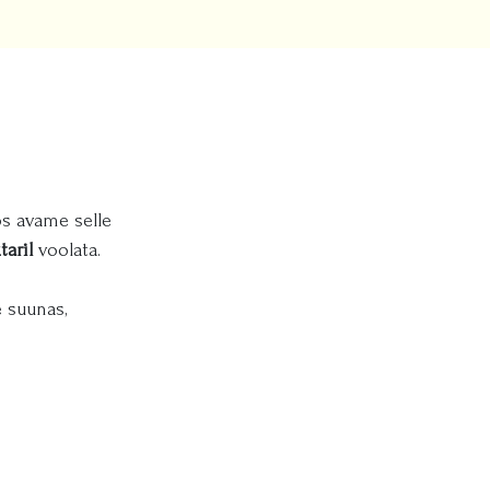
os avame selle
taril
voolata.
 suunas,