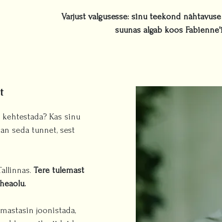
Varjust valgusesse: sinu teekond nähtavuse
suunas algab koos Fabienne'
t
 kehtestada? Kas sinu
an seda tunnet, sest
Tallinnas.
Tere tulemast
heaolu.
rmastasin joonistada,