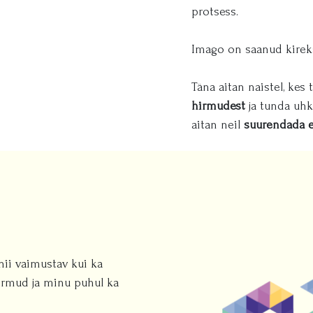
protsess.
Imago on saanud kirek
Täna aitan naistel, ke
hirmudest
ja tunda uhk
aitan neil
suurendada en
nii vaimustav kui ka
 hirmud ja minu puhul ka