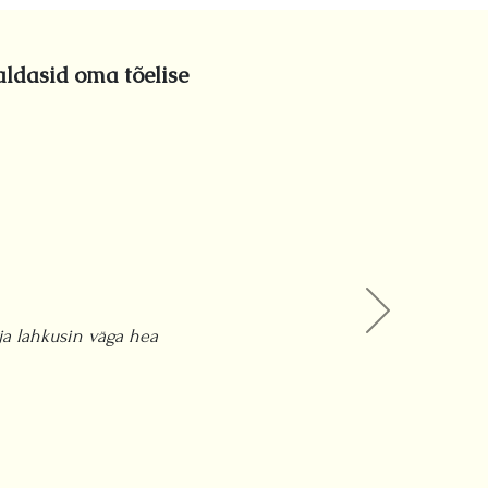
aldasid oma tõelise
ja lahkusin väga hea