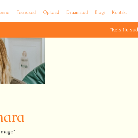
ienne
Teenused
Õpitoad
E-raamatud
Blogi
Kontakt
"Reis ilu südamesse : Paris
mara
 imago"