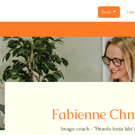
Eesti
Fab
Fabienne Ch
Imago coach - "Heaolu looja läbi