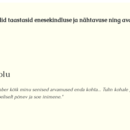
id taastasid enesekindluse ja nähtavuse ning av
olu
mber kõik minu senised arvamused enda kohta... Tulin kohale 
eliselt põnev ja soe inimene."