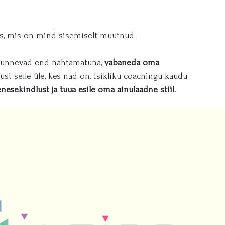
s, mis on mind sisemiselt muutnud.
s tunnevad end nähtamatuna,
vabaneda oma
ust selle üle, kes nad on. Isikliku coachingu kaudu
esekindlust ja tuua esile oma ainulaadne stiil.