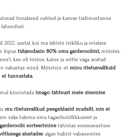
tuvad tööalased suhted ja kasvav tüdimustunne
 lahendust.
022. aastal, kui ma läbisin isikliku ja erialase
se lõpus
tühjendasin 80% oma garderoobist,
mõistes,
ne'i, kes oli tõsine, kaine ja mitte väga avatud
m vabastas mind. Mõistsin, et
minu riietusvalikuid
 ei tunnustata.
 mul kinnistada
imago tähtsust meie sisemise
lju
mu riietusvalikud peegeldasid mudelit, mis ei
in välja tulema oma tagasihoidlikkusest ja
arderoobi sorteerimine
tähistas eneseavastuse
võtlusega alustades
algas häbist vabanemise