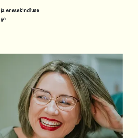
 ja enesekindluse
iga