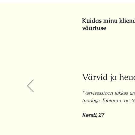
Kuidas minu kliend
väärtuse
Värvid ja hea
"Värvisessioon lükkas ü
tundega. Fabienne on tõ
Kersti, 27