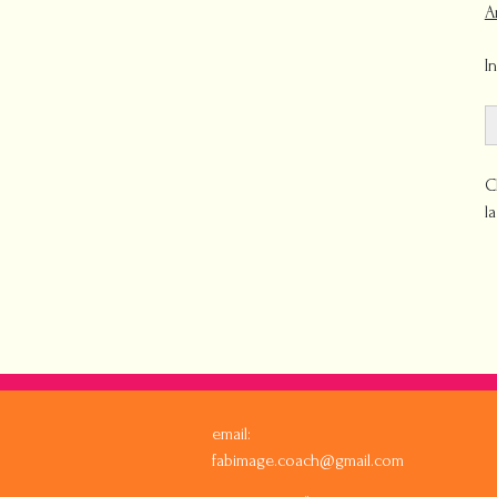
A
​
C
l
email:
fabimage.coach@gmail.com