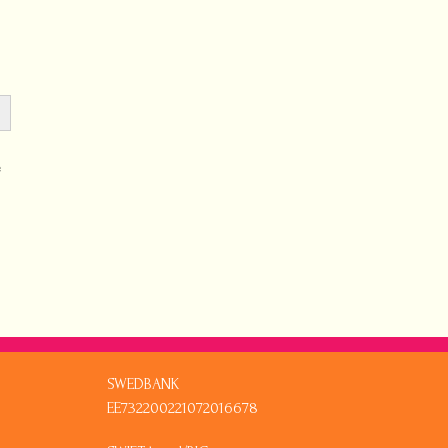
e
SWEDBANK
EE732200221072016678