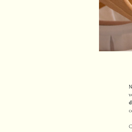
N
v
d
c
C