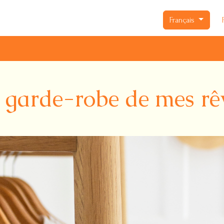
Français
 garde-robe de mes rê