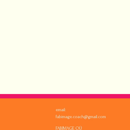
email:
fabimage.coach@gmail.com
FABIMAGE OÜ