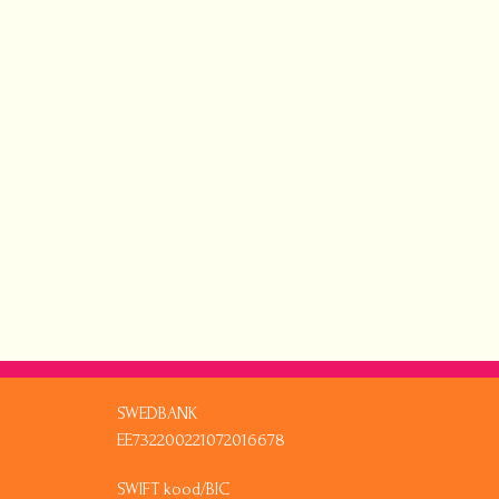
SWEDBANK
EE732200221072016678
SWIFT kood/BIC