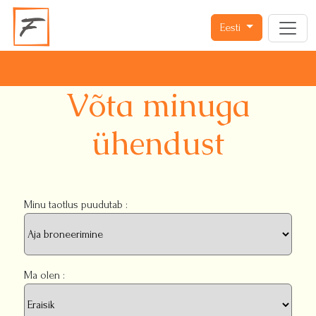
Eesti
Võta minuga
ühendust
Minu taotlus puudutab :
Ma olen :