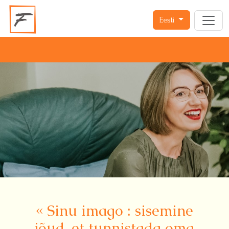
Eesti
« Sinu imago : sisemine
jõud, et tunnistada oma