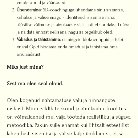
emotsioonid ja väärtused.
Ühendamine:
3D-coachinguga ühendame sinu sisemise,
kehalise ja välise imago - identiteedi, sisemise mina,
füüsilise välimuse ja ainulaadse stiili - nii, et suudaksid näha
ja näidata ennast sellisena, nagu sa tegelikult oled.
Vabadus ja tähistamine:
ei mingeid blokeeringuid ja häbi
enam! Õpid hindama enda omadusi ja tähistama oma
ainulaadsust.
Miks just mina?
Sest ma olen seal olnud.
Olen kogenud nähtamatuse valu ja hinnangute
raskust. Minu isiklik teekond ja ainulaadne koolitus
on võimaldanud mul välja töötada realistliku ja sügava
metoodika. Pakun sulle enamat kui lihtsalt esteetilist
lahendust: sisemise ja välise külje ühildamist, et sa