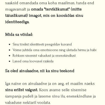
saaksid omandada oma koha maailmas, tunda end
mugavamalt ja
omada "terviklikumat" (mitte
täiuslikumat) imagot, mis on kooskõlas sinu
identiteediga.
Mida sa võidad:
Sinu tõelist identiteeti peegeldav kuvand
Võime juhtida oma emotsioone ning ületada hirmu ja häbi
Rohkem sisemist vabadust ja enesekindlust
Lased oma loovusel rääkida
Sa oled ainulaadne, nii ka sinu teekond
Iga naine on ainulaadne ja on aeg, et maailm näeks
sinu erilist valgust.
Koos avame selle sisemise
šampanja pudeli ja laseme sinu ilu, enesekindluse ja
vabaduse nektaril voolata.