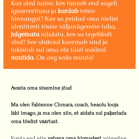
Kas oled naine, kes tunneb end sageli
ignoreerituna ja
kardab
teiste
hinnangut? Kas sa peidad oma tõelist
identiteeti tõsise väljanägemise taha,
julgemata
näidata, kes sa tegelikult
oled? See olukord koormab sind ja
takistab sul oma elu täiel määral
nautida
. On aeg seda muuta!
Avasta oma sisemine jõud
Ma olen Fabienne Chmara, coach, heaolu looja
läbi imago, ja ma olen siin, et aidata sul paljastada
oma tõelist väärtust.
Kujuta end ette
vabana oma hirmudest,
võimeline