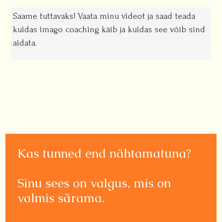
Saame tuttavaks! Vaata minu videot ja saad teada
kuidas imago coaching käib ja kuidas see võib sind
aidata.
Kas tunned end nähtamatuna?
Sinu sees on valgus, mis on
valmis särama.