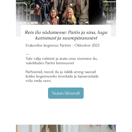
Reis ilu südamesse: Pariis ja sina, lugu
karismast ja suurepärasusest
Erakordne kogemus Pariisis - Oktoober 2025
---
Tule välja rutiinist ja ärata oma sisemine ilu,
sukeldudes Pariisi lummusse!
Parfüümid, mood, ilu ja isiklik areng saavad
kokku kogemuseks imestada ja taasavastada
võlu enda sees.
Vaatan lähemalt