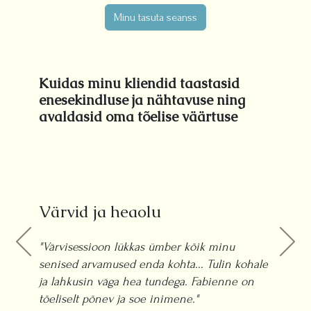
Minu tasuta seanss
Kuidas minu kliendid taastasid
enesekindluse ja nähtavuse ning
avaldasid oma tõelise väärtuse
Värvid ja heaolu
"Värvisessioon lükkas ümber kõik minu
senised arvamused enda kohta... Tulin kohale
ja lahkusin väga hea tundega. Fabienne on
tõeliselt põnev ja soe inimene."