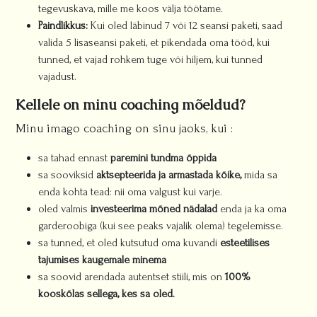
tegevuskava, mille me koos välja töötame.
Paindlikkus:
Kui oled läbinud 7 või 12 seansi paketi, saad
valida 5 lisaseansi paketi, et pikendada oma tööd, kui
tunned, et vajad rohkem tuge või hiljem, kui tunned
vajadust.
Kellele on minu coaching mõeldud?
Minu imago coaching on sinu jaoks, kui :
sa tahad ennast
paremini tundma õppida
sa sooviksid
aktsepteerida ja armastada kõike,
mida sa
enda kohta tead: nii oma valgust kui varje.
oled valmis
investeerima mõned nädalad
enda ja ka oma
garderoobiga (kui see peaks vajalik olema) tegelemisse.
sa tunned, et oled kutsutud oma kuvandi
esteetilises
tajumises kaugemale minema
sa soovid arendada autentset stiili, mis on
100%
kooskõlas sellega, kes sa oled.