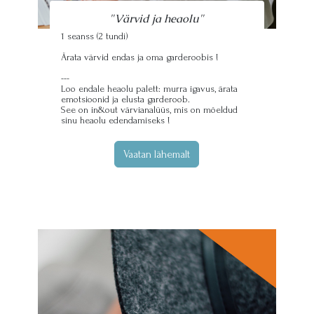
"Värvid ja heaolu"
1 seanss (2 tundi)
Ärata värvid endas ja oma garderoobis !
---
Loo endale heaolu palett: murra igavus, ärata
emotsioonid ja elusta garderoob.
See on in&out värvianalüüs, mis on mõeldud
sinu heaolu edendamiseks !
Vaatan lähemalt