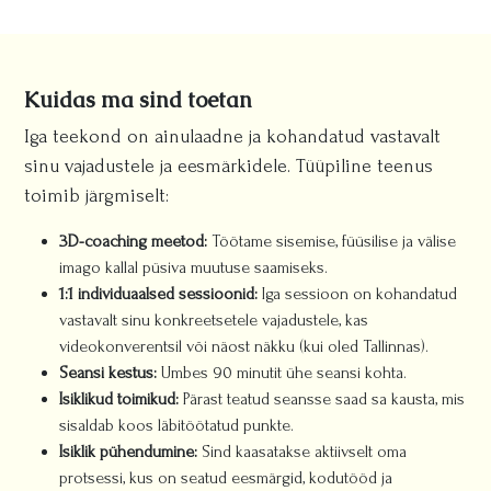
Kuidas ma sind toetan
Iga teekond on ainulaadne ja kohandatud vastavalt
sinu vajadustele ja eesmärkidele. Tüüpiline teenus
toimib järgmiselt:
3D-coaching meetod:
Töötame sisemise, füüsilise ja välise
imago kallal püsiva muutuse saamiseks.
1:1 individuaalsed sessioonid:
Iga sessioon on kohandatud
vastavalt sinu konkreetsetele vajadustele, kas
videokonverentsil või näost näkku (kui oled Tallinnas).
Seansi kestus:
Umbes 90 minutit ühe seansi kohta.
Isiklikud toimikud:
Pärast teatud seansse saad sa kausta, mis
sisaldab koos läbitöötatud punkte.
Isiklik pühendumine:
Sind kaasatakse aktiivselt oma
protsessi, kus on seatud eesmärgid, kodutööd ja