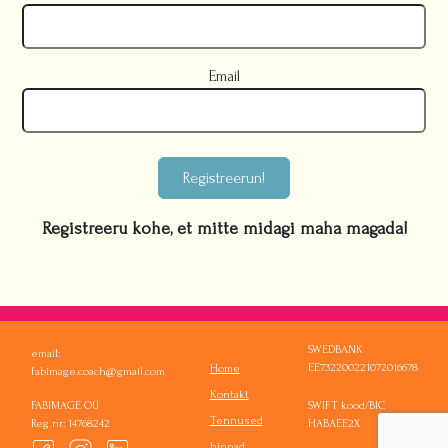
Email
Registreerun!
Registreeru kohe, et mitte midagi maha magada!
SWEDBANK
email:
EE732200221072016678
Home
fabimage.coach@gmail.com
Kontakt
FABIMAGE OÜ
SWIFT kood/BIC
Tennused
Reg nr: 14768242
HABAEE2X
hinnad