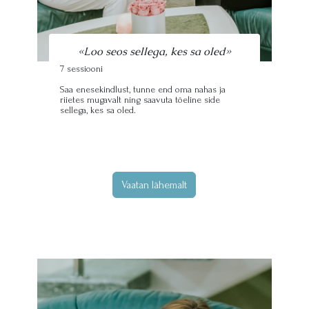
«Loo seos sellega, kes sa oled»
7 sessiooni
Saa enesekindlust, tunne end oma nahas ja
riietes mugavalt ning saavuta tõeline side
sellega, kes sa oled.
Vaatan lähemalt