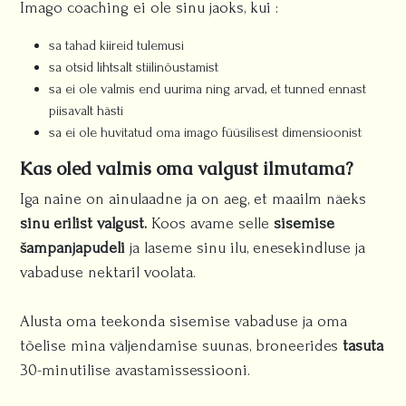
Imago coaching ei ole sinu jaoks, kui :
sa tahad kiireid tulemusi
sa otsid lihtsalt stiilinõustamist
sa ei ole valmis end uurima ning arvad, et tunned ennast
piisavalt hästi
sa ei ole huvitatud oma imago füüsilisest dimensioonist
Kas oled valmis oma valgust ilmutama?
Iga naine on ainulaadne ja on aeg, et maailm näeks
sinu erilist valgust.
Koos avame selle
sisemise
šampanjapudeli
ja laseme sinu ilu, enesekindluse ja
vabaduse nektaril voolata.
Alusta oma teekonda sisemise vabaduse ja oma
tõelise mina väljendamise suunas, broneerides
tasuta
30-minutilise avastamissessiooni.