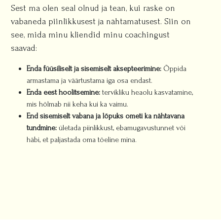
Sest ma olen seal olnud ja tean, kui raske on
vabaneda piinlikkusest ja nähtamatusest. Siin on
see, mida minu kliendid minu coachingust
saavad:
Enda füüsiliselt ja sisemiselt aksepteerimine:
Õppida
armastama ja väärtustama iga osa endast.
Enda eest hoolitsemine:
tervikliku heaolu kasvatamine,
mis hõlmab nii keha kui ka vaimu.
End sisemiselt vabana ja lõpuks ometi ka nähtavana
tundmine:
ületada piinlikkust, ebamugavustunnet või
häbi, et paljastada oma tõeline mina.