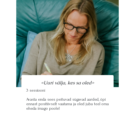
«Uuri välja, kes sa oled»
3 sessiooni
Avasta enda sees peituvad sügavad aarded, õpi
ennast positiivselt vaatama ja oled juba teel oma
eheda imago poole!